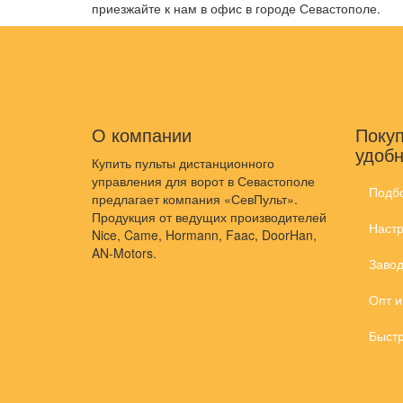
приезжайте к нам в офис в городе Севастополе.
О компании
Покуп
удобн
Купить пульты дистанционного
управления для ворот в Севастополе
Подб
предлагает компания «СевПульт».
Продукция от ведущих производителей
Настр
Nice, Came, Hormann, Faac, DoorHan,
AN-Motors.
Завод
Опт и
Быстр