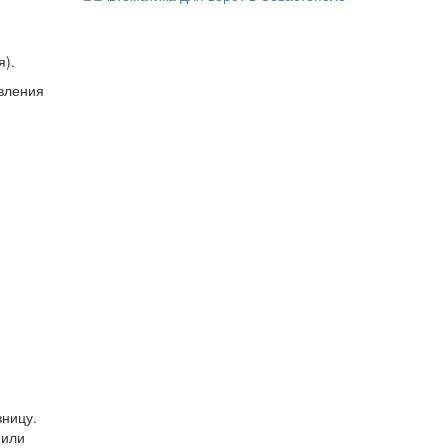
я).
зницу.
 или